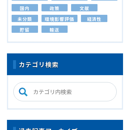
国内
政策
文献
未分類
環境影響評価
経済性
貯留
輸送
カテゴリ検索