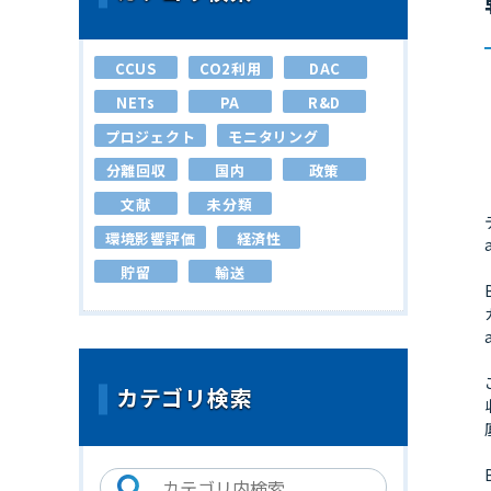
CCUS
CO2利用
DAC
NETs
PA
R&D
プロジェクト
モニタリング
分離回収
国内
政策
文献
未分類
環境影響評価
経済性
貯留
輸送
カテゴリ検索