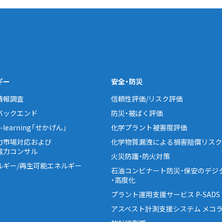
ギー
安全・防災
情報調査
信頼性評価/リスク評価
バックエンド
防災・被ばく評価
learning「せかげん」
化学プラント被害度評価
力市場対応および
化学物質漏洩による損害賠償リスク
電力コンサル
火災防護・防火対策
ルギー/再生可能エネルギー
石油コンビナート防災・保安のデジ
・高度化
プラント運用支援サービス P-SADS
アスベスト計測支援システム メコラ