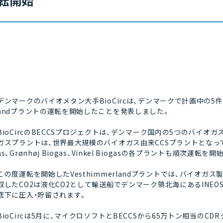
転開始
デンマークのバイオメタン大手BioCircは、デンマークで計画中の5件の
andプラントの運転を開始したことを発表しました。
BioCircのBECCSプロジェクトは、デンマーク国内の5つのバイオガス
ガスプラントは、世界最大規模のバイオガス由来CCSプラントとなっています。今後
as、Grønhøj Biogas、Vinkel Biogasの各プラントも順次運転
この度運転を開始したVesthimmerlandプラントでは、バイオガス
収したCO2は液化CO2として輸送船でデンマーク領北海にあるINEOSのG
底下に圧入・貯留されます。
BioCircは5月に、マイクロソフトとBECCSから65万トン相当の