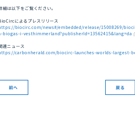
詳細は以下をご覧ください。
BioCircによるプレスリリース
https://biocirc.com/news#/embedded/release/15008269/bioci
a-biogas-i-vesthimmerland?publisherId=13562415&lang=da
関連ニュース
https://carbonherald.com/biocirc-launches-worlds-largest-b
前へ
戻る