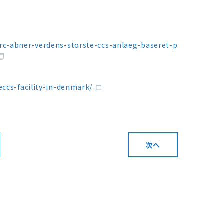
rc-abner-verdens-storste-ccs-anlaeg-baseret-p
eccs-facility-in-denmark/
次へ