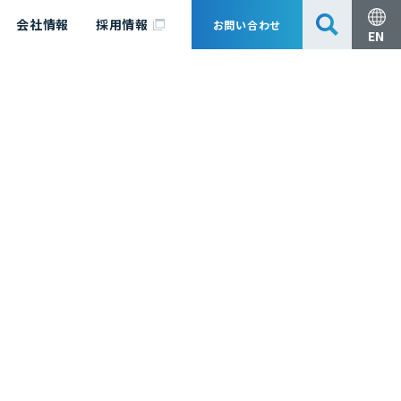
会社情報
採用情報
お問い合わせ
EN
安全・防災
脱炭素化コンサルティング
会社概要
事業組成支援・技術審査
エキスパート紹介
国内外アソシエイツ
医薬品製造のためのPDE・OEL設定
漁業補償
日揮グループ