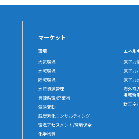
マーケット
環境
エネル
大気環境
原子力
水域環境
原子力
陸域環境
原子力e-
水産資源管理
海外電
地域新
資源循環/廃棄物
新エネ
気候変動
脱炭素化コンサルティング
環境アセスメント/環境保全
化学物質