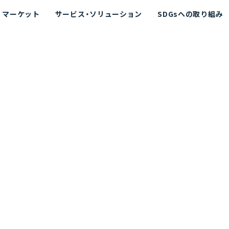
マーケット
サービス・ソリューション
SDGsへの取り組み
散シミュレーション
念
エネルギー
海洋拡散シミュレーション
社長挨拶
リューション
ト運用支援サービス P-SADS
在地
アスベスト計測支援システム
組織図
メコラス®
JANUS?
沿革
的リスク評価（PRA）
NUSが選ばれる理由-
海洋ごみ対策支援
及効果の評価
針
リスクコミュニケーション
事業登録・許可