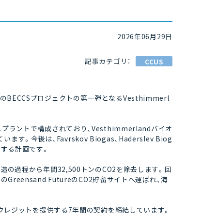
2026年06月29日
記事カテゴリ：
CCUS
BECCSプロジェクトの第一弾となるVesthimmerl
プラントで構成されており、Vesthimmerlandバイオ
は、Favrskov Biogas、Haderslev Biog
を開始する計画です。
製造の過程から年間32,500トンのCO2を除去します。回
reensand FutureのCO2貯留サイトへ運ばれ、海
CDRクレジットを提供する7年間の契約を締結しています。