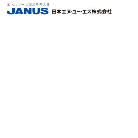
エネルギーと環境を考える
サービス・
マーケット
会社情報
環境
大気拡
経営理
ソリューション
ITソ
プラン
会社所
Why 
確率論
-JA
経済波
基本方