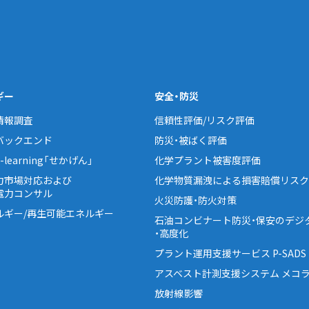
ギー
安全・防災
情報調査
信頼性評価/リスク評価
バックエンド
防災・被ばく評価
learning「せかげん」
化学プラント被害度評価
力市場対応および
化学物質漏洩による損害賠償リスク
電力コンサル
火災防護・防火対策
ルギー/再生可能エネルギー
石油コンビナート防災・保安のデジ
・高度化
プラント運用支援サービス P-SADS
アスベスト計測支援システム メコラ
放射線影響