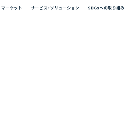
マーケット
サービス・ソリューション
SDGsへの取り組み
散シミュレーション
念
エネルギー
海洋拡散シミュレーション
社長挨拶
リューション
ト運用支援サービス P-SADS
在地
アスベスト計測支援システム
組織図
メコラス®
JANUS?
沿革
的リスク評価（PRA）
NUSが選ばれる理由-
海洋ごみ対策支援
及効果の評価
針
リスクコミュニケーション
事業登録・許可