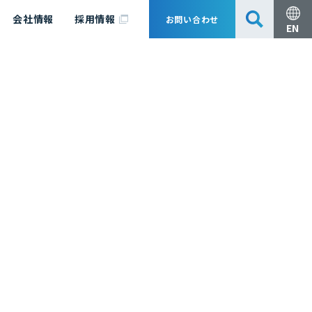
会社情報
採用情報
お問い合わせ
EN
安全・防災
脱炭素化コンサルティング
会社概要
事業組成支援・技術審査
エキスパート紹介
国内外アソシエイツ
医薬品製造のためのPDE・OEL設定
漁業補償
日揮グループ