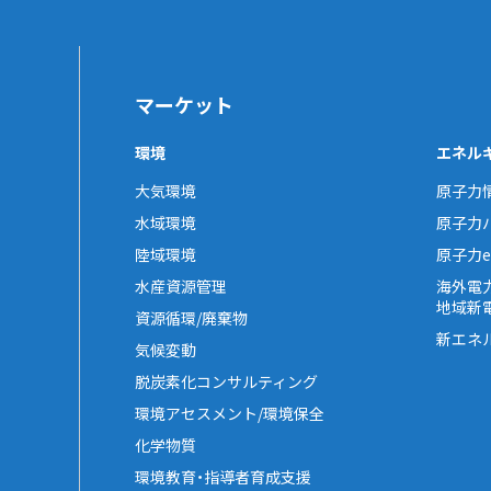
マーケット
環境
エネル
大気環境
原子力
水域環境
原子力
陸域環境
原子力e-
水産資源管理
海外電
地域新
資源循環/廃棄物
新エネ
気候変動
脱炭素化コンサルティング
環境アセスメント/環境保全
化学物質
環境教育・指導者育成支援