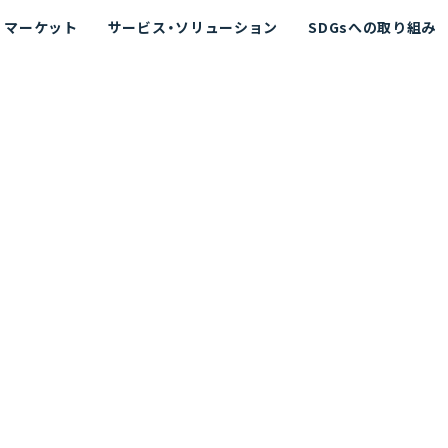
マーケット
サービス・ソリューション
SDGsへの取り組み
散シミュレーション
念
エネルギー
海洋拡散シミュレーション
社長挨拶
リューション
ト運用支援サービス P-SADS
在地
アスベスト計測支援システム
組織図
メコラス®
JANUS?
沿革
的リスク評価（PRA）
NUSが選ばれる理由-
海洋ごみ対策支援
及効果の評価
針
リスクコミュニケーション
事業登録・許可