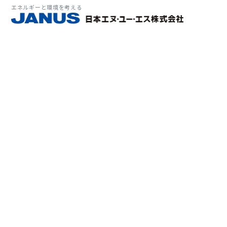
エネルギーと環境を考える
サービス・
マーケット
会社情報
環境
大気拡
経営理
ソリューション
ITソ
プラン
会社所
Why 
確率論
-JA
経済波
基本方