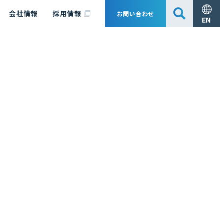
会社情報
採用情報
お問い合わせ
EN
安全・防災
脱炭素化コンサルティング
会社概要
事業組成支援・技術審査
エキスパート紹介
国内外アソシエイツ
医薬品製造のためのPDE・OEL設定
漁業補償
日揮グループ