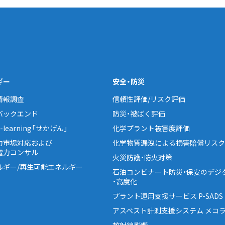
ギー
安全・防災
情報調査
信頼性評価/リスク評価
バックエンド
防災・被ばく評価
learning「せかげん」
化学プラント被害度評価
力市場対応および
化学物質漏洩による損害賠償リスク
電力コンサル
火災防護・防火対策
ルギー/再生可能エネルギー
石油コンビナート防災・保安のデジ
・高度化
プラント運用支援サービス P-SADS
アスベスト計測支援システム メコラ