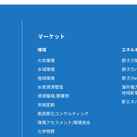
マーケット
環境
エネル
大気環境
原子力
水域環境
原子力
陸域環境
原子力e-
水産資源管理
海外電
地域新
資源循環/廃棄物
新エネ
気候変動
脱炭素化コンサルティング
環境アセスメント/環境保全
化学物質