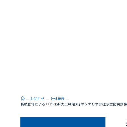
ホーム
お知らせ
社外発表
長岐雅博による「「PRISM火災戦略AI」のシナリオ非提示型防