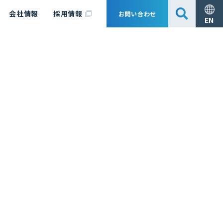
会社情報
採用情報
お問い合わせ
EN
安全・防災
脱炭素化コンサルティング
会社概要
事業組成支援・技術審査
エキスパート紹介
国内外アソシエイツ
医薬品製造のためのPDE・OEL設定
漁業補償
日揮グループ