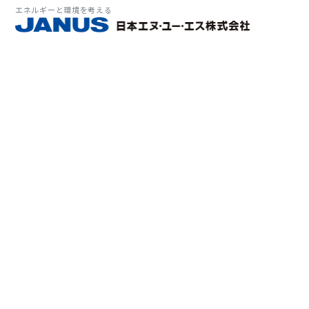
エネルギーと環境を考える
サービス・
マーケット
会社情報
環境
大気拡
経営理
ソリューション
ITソ
プラン
会社所
Why 
確率論
-JA
経済波
基本方