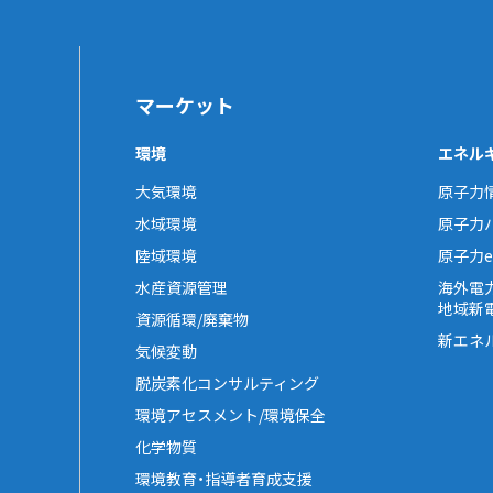
マーケット
環境
エネル
大気環境
原子力
水域環境
原子力
陸域環境
原子力e-
水産資源管理
海外電
地域新
資源循環/廃棄物
新エネ
気候変動
脱炭素化コンサルティング
環境アセスメント/環境保全
化学物質
環境教育・指導者育成支援