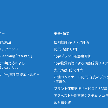
ギー
安全・防災
情報調査
信頼性評価/リスク評価
バックエンド
防災・被ばく評価
learning「せかげん」
化学プラント被害度評価
力市場対応および
化学物質漏洩による損害賠償リスク
電力コンサル
火災防護・防火対策
ルギー/再生可能エネルギー
石油コンビナート防災・保安のデジ
・高度化
プラント運用支援サービス P-SADS
アスベスト計測支援システム メコラ
放射線影響