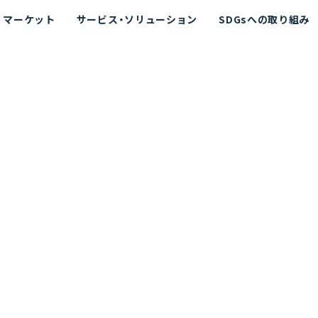
マーケット
サービス・ソリューション
SDGsへの取り組み
散シミュレーション
念
エネルギー
海洋拡散シミュレーション
社長挨拶
リューション
ト運用支援サービス P-SADS
在地
アスベスト計測支援システム
組織図
メコラス®
JANUS?
沿革
的リスク評価（PRA）
NUSが選ばれる理由-
海洋ごみ対策支援
及効果の評価
針
リスクコミュニケーション
事業登録・許可