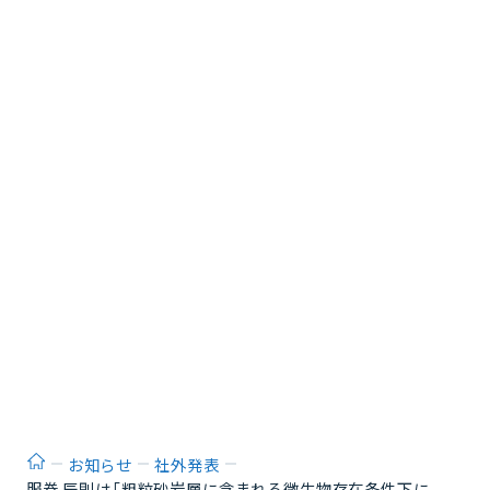
ホーム
お知らせ
社外発表
服巻 辰則は「粗粒砂岩層に含まれる微生物存在条件下に