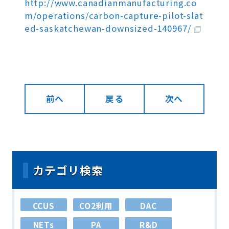
http://www.canadianmanufacturing.co
m/operations/carbon-capture-pilot-slat
ed-saskatchewan-downsized-140967/
前へ
戻る
次へ
カテゴリ検索
CCUS
CO2利用
DAC
NETs
PA
R&D