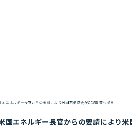
米国エネルギー長官からの要請により米国石炭協会がCCS政策へ提言
米国エネルギー長官からの要請により米国