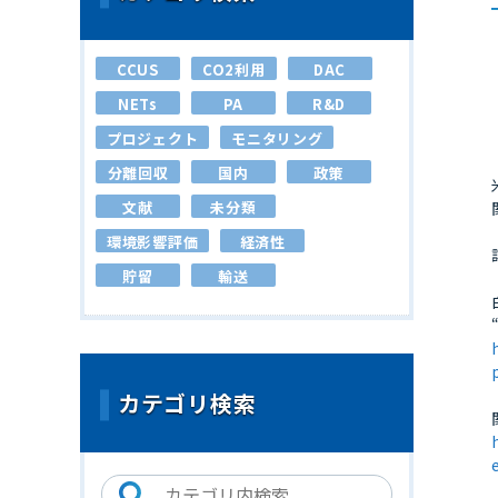
CCUS
CO2利用
DAC
NETs
PA
R&D
プロジェクト
モニタリング
分離回収
国内
政策
文献
未分類
環境影響評価
経済性
貯留
輸送
カテゴリ検索