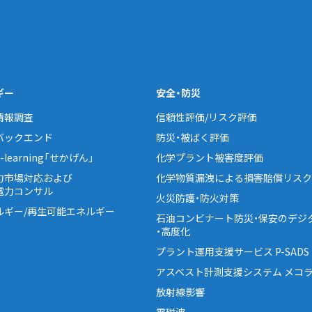
ギー
安全・防災
情報調査
信頼性評価/リスク評価
バックエンド
防災・被ばく評価
learning「せかげん」
化学プラント被害度評価
力市場対応および
化学物質漏洩による損害賠償リスク
電力コンサル
火災防護・防火対策
ルギー/再生可能エネルギー
石油コンビナート防災・保安のデジ
・高度化
プラント運用支援サービス P-SADS
アスベスト計測支援システム メコラ
放射線影響