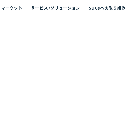
マーケット
サービス・ソリューション
SDGsへの取り組み
散シミュレーション
念
エネルギー
海洋拡散シミュレーション
社長挨拶
リューション
ト運用支援サービス P-SADS
在地
アスベスト計測支援システム
組織図
メコラス®
JANUS?
沿革
的リスク評価（PRA）
NUSが選ばれる理由-
海洋ごみ対策支援
及効果の評価
針
リスクコミュニケーション
事業登録・許可