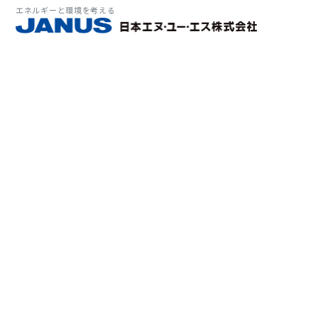
エネルギーと環境を考える
サービス・
マーケット
会社情報
環境
大気拡
経営理
ソリューション
ITソ
プラン
会社所
Why 
確率論
-JA
経済波
基本方