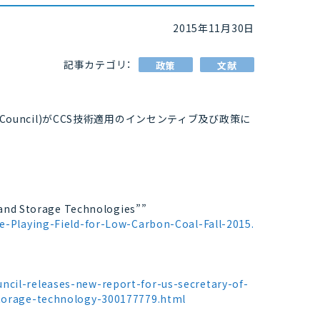
2015年11月30日
記事カテゴリ：
政策
文献
lCouncil)がCCS技術適用のインセンティブ及び政策に
e and Storage Technologies””
he-Playing-Field-for-Low-Carbon-Coal-Fall-2015.
ncil-releases-new-report-for-us-secretary-of-
storage-technology-300177779.html