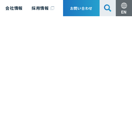
会社情報
採用情報
お問い合わせ
EN
安全・防災
脱炭素化コンサルティング
会社概要
事業組成支援・技術審査
エキスパート紹介
国内外アソシエイツ
医薬品製造のためのPDE・OEL設定
漁業補償
日揮グループ