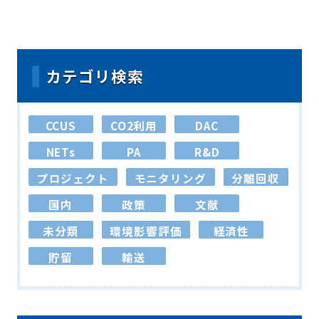
カテゴリ検索
CCUS
CO2利用
DAC
NETs
PA
R&D
プロジェクト
モニタリング
分離回収
国内
政策
文献
未分類
環境影響評価
経済性
貯留
輸送