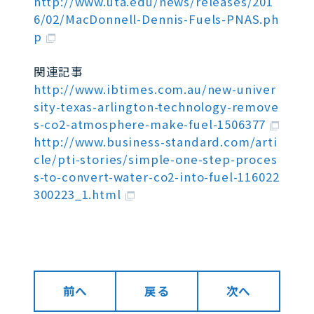
http://www.uta.edu/news/releases/201
6/02/MacDonnell-Dennis-Fuels-PNAS.ph
p
関連記事
http://www.ibtimes.com.au/new-univer
sity-texas-arlington-technology-remove
s-co2-atmosphere-make-fuel-1506377
http://www.business-standard.com/arti
cle/pti-stories/simple-one-step-proces
s-to-convert-water-co2-into-fuel-116022
300223_1.html
前へ
戻る
次へ