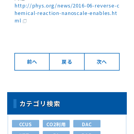
http://phys.org/news/2016-06-reverse-c
hemical-reaction-nanoscale-enables.ht
ml
前へ
戻る
次へ
カテゴリ検索
CCUS
CO2利用
DAC