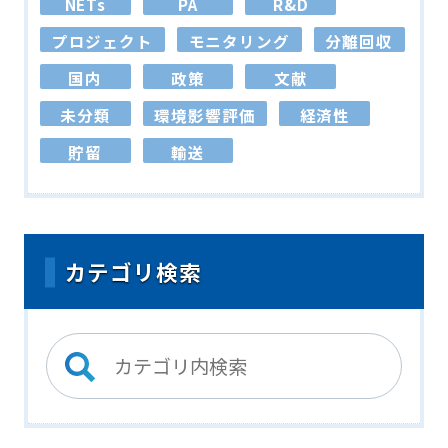
NETs
PA
R&D
プロジェクト
モニタリング
分離回収
国内
政策
文献
未分類
環境影響評価
経済性
貯留
輸送
カテゴリ検索