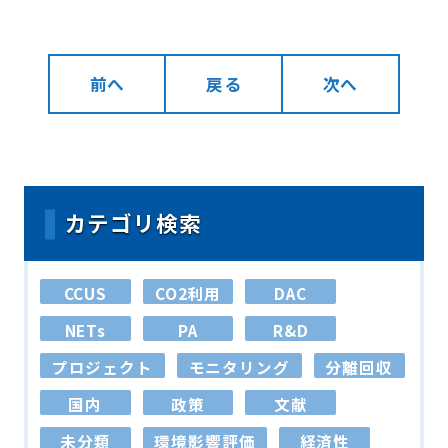
前へ
戻る
次へ
カテゴリ検索
CCUS
CO2利用
DAC
NETs
PA
R&D
プロジェクト
モニタリング
分離回収
国内
政策
文献
未分類
環境影響評価
経済性