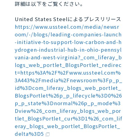
詳細は以下をご覧ください。
United States Steelによるプレスリリース
https://www.ussteel.com/media/newsr
oom/-/blogs/leading-companies-launch
-initiative-to-support-low-carbon-and-h
ydrogen-industrial-hub-in-ohio-pennsyl
vania-and-west-virginia?_com_liferay_b
logs_web_portlet_BlogsPortlet_redirec
t=https%3A%2F%2Fwww.ussteel.com%
3A443%2Fmedia%2Fnewsroom%3Fp_p_
id%3Dcom_liferay_blogs_web_portlet_
BlogsPortlet%26p_p_lifecycle%3D0%26
p_p_state%3Dnormal%26p_p_mode%3
Dview%26_com_liferay_blogs_web_por
tlet_BlogsPortlet_cur%3D1%26_com_lif
eray_blogs_web_portlet_BlogsPortlet_
delta%3D5