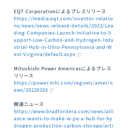
EQT Corporationによるプレスリリース
https://media.eqt.com/investor-relatio
ns/news/news-release-details/2022/Lea
ding-Companies-Launch-Initiative-to-S
upport-Low-Carbon-and-Hydrogen-Indu
strial-Hub-in-Ohio-Pennsylvania-and-W
est-Virginia/default.aspx
Mitsubishi Power Americasによるプレス
リリース
https://power.mhi.com/regions/amer/n
ews/20220203
関連ニュース
https://www.bradfordera.com/news/alli
ance-wants-to-make-w-pa-a-hub-for-hy
drogen-production-carbon-storage/arti