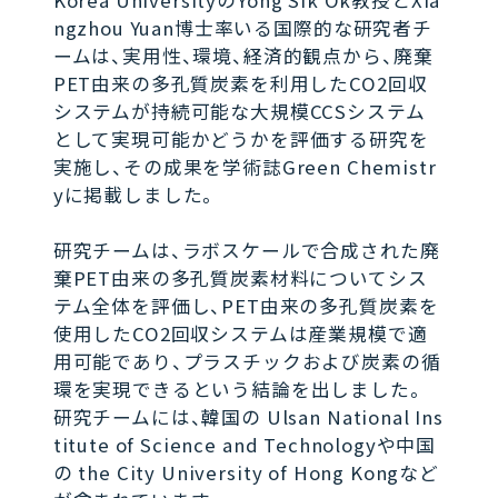
Korea UniversityのYong Sik Ok教授とXia
ngzhou Yuan博士率いる国際的な研究者チ
ームは、実用性、環境、経済的観点から、廃棄
PET由来の多孔質炭素を利用したCO2回収
システムが持続可能な大規模CCSシステム
として実現可能かどうかを評価する研究を
実施し、その成果を学術誌Green Chemistr
yに掲載しました。
研究チームは、ラボスケールで合成された廃
棄PET由来の多孔質炭素材料についてシス
テム全体を評価し、PET由来の多孔質炭素を
使用したCO2回収システムは産業規模で適
用可能であり、プラスチックおよび炭素の循
環を実現できるという結論を出しました。
研究チームには、韓国の Ulsan National Ins
titute of Science and Technologyや中国
の the City University of Hong Kongなど