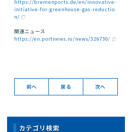
https://bremenports.de/en/innovative-
initiative-for-greenhouse-gas-reductio
n/
関連ニュース
https://en.portnews.ru/news/326730/
前へ
戻る
次へ
カテゴリ検索