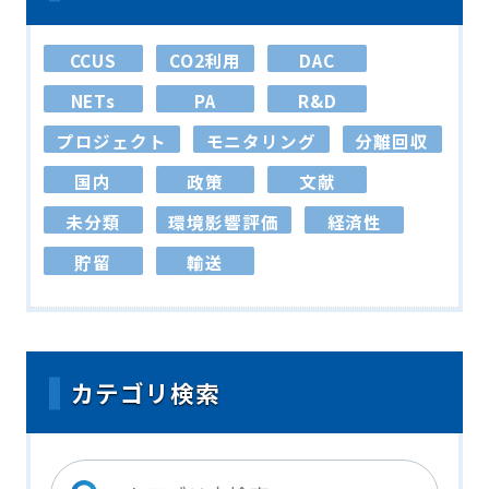
CCUS
CO2利用
DAC
NETs
PA
R&D
プロジェクト
モニタリング
分離回収
国内
政策
文献
未分類
環境影響評価
経済性
貯留
輸送
カテゴリ検索