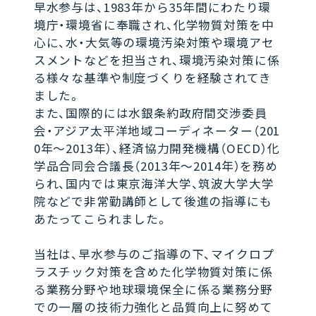
早水参与は、1983年から35年間にわたり環
境庁・環境省に奉職され、化学物質対策を中
心に、水・大気等の環境汚染対策や環境アセ
スメントなどを担当され、環境汚染対策に係
る様々な基準や制度づくりを経験されてき
ました。
また、国際的には水銀条約政府間交渉委員
会・アジア太平洋地域コーディネーター（201
0年〜2013年）、経済協力開発機構（OECD）化
学品合同会合議長（2013年〜2014年）を務め
られ、国内では東京海洋大学、筑波大学大学
院などで非常勤講師として後進の指導にも
あたってこられました。
当社は、早水参与のご指導の下、マイクロプ
ラスチック対策を含めた化学物質対策に係
る業務分野や地球環境保全に係る業務分野
での一層の技術力強化と品質向上に努めて