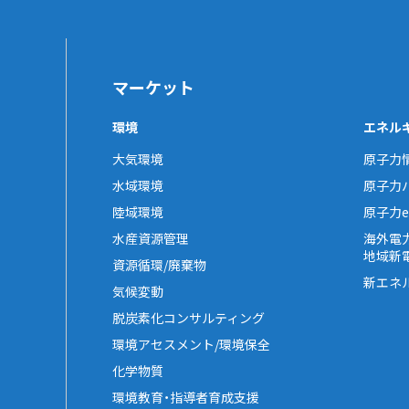
マーケット
環境
エネル
大気環境
原子力
水域環境
原子力
陸域環境
原子力e-
水産資源管理
海外電
地域新
資源循環/廃棄物
新エネ
気候変動
脱炭素化コンサルティング
環境アセスメント/環境保全
化学物質
環境教育・指導者育成支援