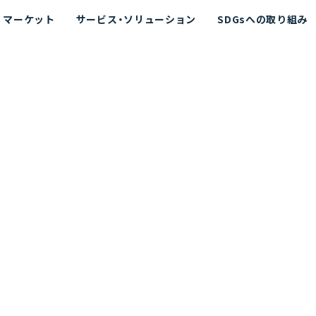
マーケット
サービス・ソリューション
SDGsへの取り組み
散シミュレーション
念
エネルギー
海洋拡散シミュレーション
社長挨拶
リューション
ト運用支援サービス P-SADS
在地
アスベスト計測支援システム
組織図
メコラス®
JANUS?
沿革
的リスク評価（PRA）
NUSが選ばれる理由-
海洋ごみ対策支援
及効果の評価
針
リスクコミュニケーション
事業登録・許可