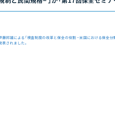
規制と民間規格− 」が「第17回保全セミ
伊藤邦雄による「検査制度の改革と保全の役割 −米国における保全分野
発表されました。