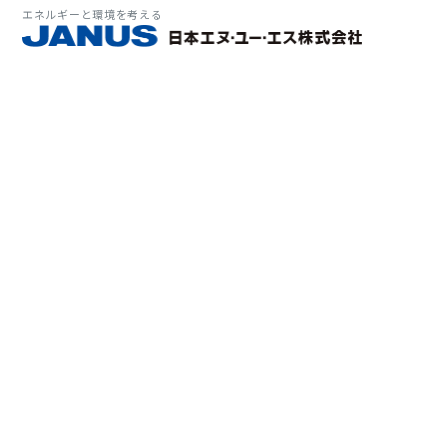
エネルギーと環境を考える
サービス・
マーケット
会社情報
環境
大気拡
経営理
ソリューション
ITソ
プラン
会社所
Why 
確率論
-JA
経済波
基本方