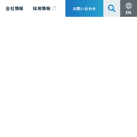
会社情報
採用情報
お問い合わせ
EN
安全・防災
脱炭素化コンサルティング
会社概要
事業組成支援・技術審査
エキスパート紹介
国内外アソシエイツ
医薬品製造のためのPDE・OEL設定
漁業補償
日揮グループ