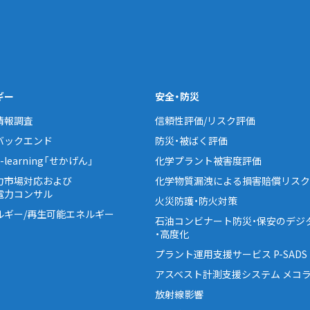
ギー
安全・防災
情報調査
信頼性評価/リスク評価
バックエンド
防災・被ばく評価
learning「せかげん」
化学プラント被害度評価
力市場対応および
化学物質漏洩による損害賠償リスク
電力コンサル
火災防護・防火対策
ルギー/再生可能エネルギー
石油コンビナート防災・保安のデジ
・高度化
プラント運用支援サービス P-SADS
アスベスト計測支援システム メコラ
放射線影響