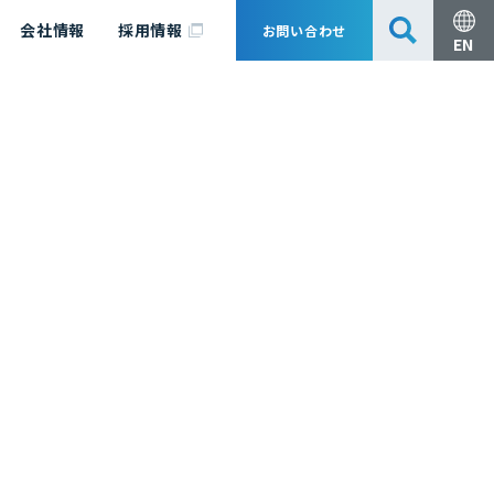
会社情報
採用情報
お問い合わせ
EN
安全・防災
脱炭素化コンサルティング
会社概要
事業組成支援・技術審査
エキスパート紹介
国内外アソシエイツ
医薬品製造のためのPDE・OEL設定
漁業補償
日揮グループ