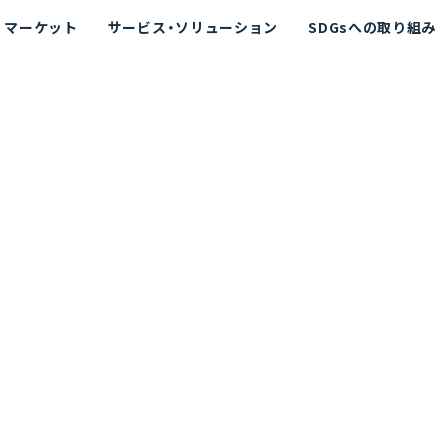
マーケット
サービス・ソリューション
SDGsへの取り組み
散シミュレーション
念
エネルギー
海洋拡散シミュレーション
社長挨拶
リューション
ト運用支援サービス P-SADS
在地
アスベスト計測支援システム
組織図
メコラス®
JANUS?
沿革
的リスク評価（PRA）
NUSが選ばれる理由-
海洋ごみ対策支援
及効果の評価
針
リスクコミュニケーション
事業登録・許可