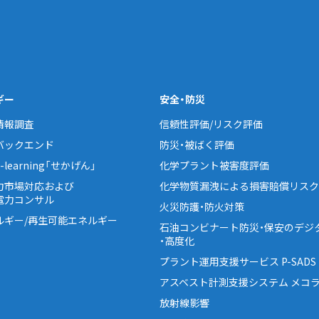
ギー
安全・防災
情報調査
信頼性評価/リスク評価
バックエンド
防災・被ばく評価
learning「せかげん」
化学プラント被害度評価
力市場対応および
化学物質漏洩による損害賠償リスク
電力コンサル
火災防護・防火対策
ルギー/再生可能エネルギー
石油コンビナート防災・保安のデジ
・高度化
プラント運用支援サービス P-SADS
アスベスト計測支援システム メコラ
放射線影響