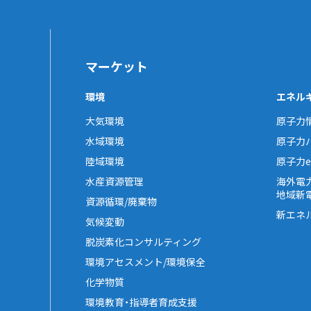
マーケット
環境
エネル
大気環境
原子力
水域環境
原子力
陸域環境
原子力e-
水産資源管理
海外電
地域新
資源循環/廃棄物
新エネ
気候変動
脱炭素化コンサルティング
環境アセスメント/環境保全
化学物質
環境教育・指導者育成支援