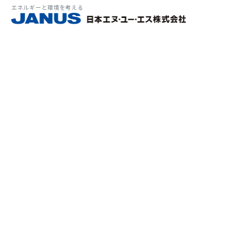
エネルギーと環境を考える
サービス・
マーケット
会社情報
環境
大気拡
経営理
ソリューション
ITソ
プラン
会社所
Why 
確率論
-JA
経済波
基本方