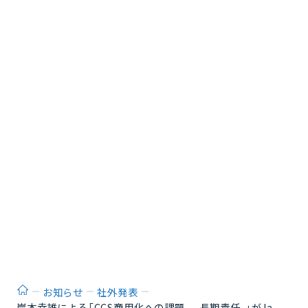
ホーム
お知らせ
社外発表
岸本幸雄による「CCS商用化への課題 -長期責任-」がJa