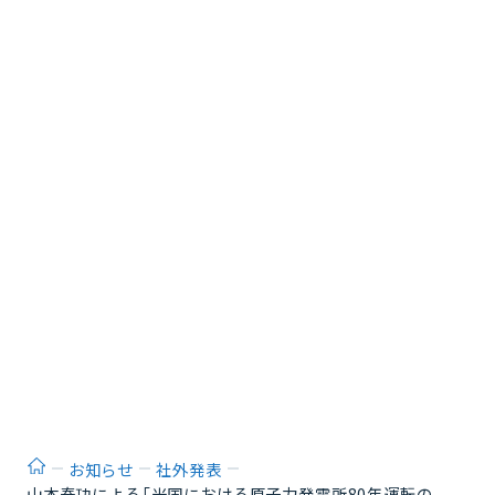
ホーム
お知らせ
社外発表
山本泰功による「米国における原子力発電所80年運転の