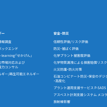
ギー
安全・防災
情報調査
信頼性評価/リスク評価
バックエンド
防災・被ばく評価
learning「せかげん」
化学プラント被害度評価
力市場対応および
化学物質漏洩による損害賠償リスク
電力コンサル
火災防護・防火対策
ルギー/再生可能エネルギー
石油コンビナート防災・保安のデジ
・高度化
プラント運用支援サービス P-SADS
アスベスト計測支援システム メコラ
放射線影響