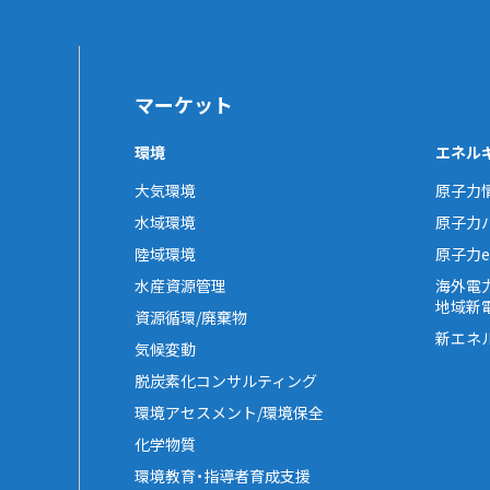
マーケット
環境
エネル
大気環境
原子力
水域環境
原子力
陸域環境
原子力e-
水産資源管理
海外電
地域新
資源循環/廃棄物
新エネ
気候変動
脱炭素化コンサルティング
環境アセスメント/環境保全
化学物質
環境教育・指導者育成支援