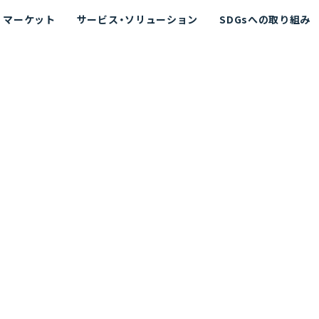
マーケット
サービス・ソリューション
SDGsへの取り組み
散シミュレーション
念
エネルギー
海洋拡散シミュレーション
社長挨拶
リューション
ト運用支援サービス P-SADS
在地
アスベスト計測支援システム
組織図
メコラス®
JANUS?
沿革
的リスク評価（PRA）
NUSが選ばれる理由-
海洋ごみ対策支援
及効果の評価
針
リスクコミュニケーション
事業登録・許可