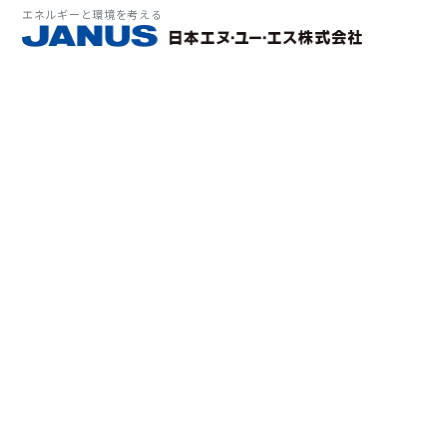
エネルギーと環境を考える
サービス・
マーケット
会社情報
環境
大気拡
経営理
ソリューション
ITソ
プラン
会社所
Why 
確率論
-JA
経済波
基本方