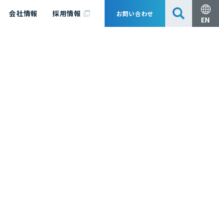
会社情報
採用情報
お問い合わせ
EN
安全・防災
脱炭素化コンサルティング
会社概要
事業組成支援・技術審査
エキスパート紹介
国内外アソシエイツ
医薬品製造のためのPDE・OEL設定
漁業補償
日揮グループ