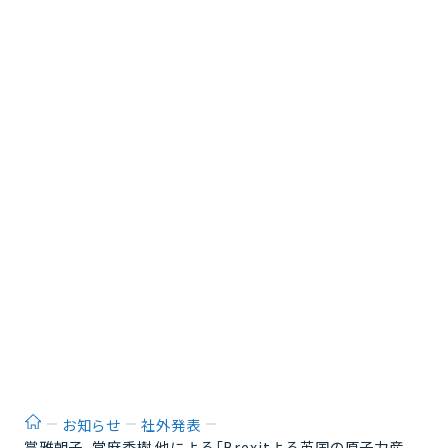
ホーム
お知らせ
社外発表
賞雅朝子、當麻秀樹 他による「Brexitよる英国の原子力産