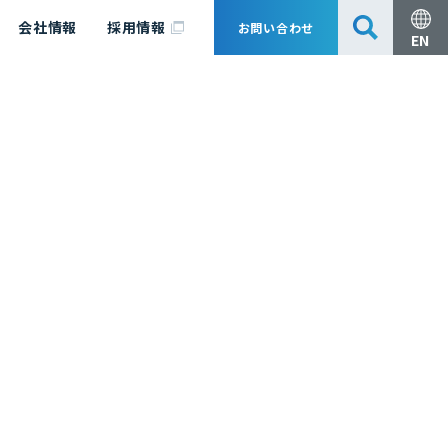
会社情報
採用情報
お問い合わせ
EN
安全・防災
脱炭素化コンサルティング
会社概要
事業組成支援・技術審査
エキスパート紹介
国内外アソシエイツ
医薬品製造のためのPDE・OEL設定
漁業補償
日揮グループ