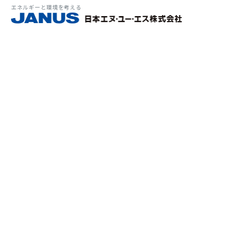
エネルギーと環境を考える
サービス・
マーケット
会社情報
環境
大気拡
経営理
ソリューション
ITソ
プラン
会社所
Why 
確率論
-JA
経済波
基本方