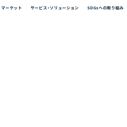
マーケット
サービス・ソリューション
SDGsへの取り組み
散シミュレーション
念
エネルギー
海洋拡散シミュレーション
社長挨拶
リューション
ト運用支援サービス P-SADS
在地
アスベスト計測支援システム
組織図
メコラス®
JANUS?
沿革
的リスク評価（PRA）
NUSが選ばれる理由-
海洋ごみ対策支援
及効果の評価
針
リスクコミュニケーション
事業登録・許可