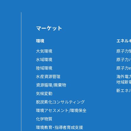
マーケット
環境
エネル
大気環境
原子力
水域環境
原子力
陸域環境
原子力e-
水産資源管理
海外電
地域新
資源循環/廃棄物
新エネ
気候変動
脱炭素化コンサルティング
環境アセスメント/環境保全
化学物質
環境教育・指導者育成支援