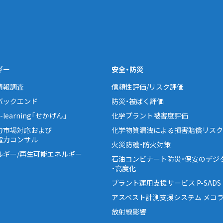
ギー
安全・防災
情報調査
信頼性評価/リスク評価
バックエンド
防災・被ばく評価
learning「せかげん」
化学プラント被害度評価
力市場対応および
化学物質漏洩による損害賠償リスク
電力コンサル
火災防護・防火対策
ルギー/再生可能エネルギー
石油コンビナート防災・保安のデジ
・高度化
プラント運用支援サービス P-SADS
アスベスト計測支援システム メコラ
放射線影響