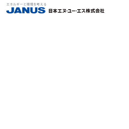
エネルギーと環境を考える
サービス・
マーケット
会社情報
環境
大気拡
経営理
ソリューション
ITソ
プラン
会社所
Why 
確率論
-JA
経済波
基本方