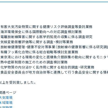
・有害大気汚染物質に関する健康リスク評価調査等委託業務
・海洋環境保全に係る国際動向への対応調査検討業務
・電離放射線障害に関する医学的知見の収集に係る調査研究
・気候変動影響評価等に関する調査・検討等業務
・放射線健康管理・健康不安対策事業（放射線の健康影響に係る研究調
・有機フッ素化合物に係る総合戦略等検討支援業務
・東京湾における環境の変化と底棲魚介類群集の動向に関するモニタ
・熱中症新制度の施工のための調査検討業務
・化学物質の内分泌かく乱作用に関する総合的調査・研究業務
・食品安全委員会が地方自治体等と連携して行う食品安全に関する情
以上を受託致しました。
関連ページ
大気環境
水域環境
化学物質