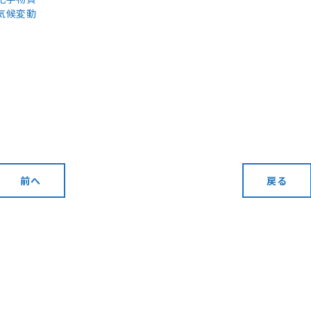
気候変動
前へ
戻る