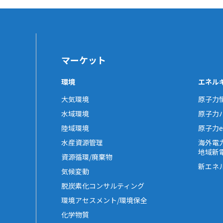
マーケット
環境
エネル
大気環境
原子力
水域環境
原子力
陸域環境
原子力e-
水産資源管理
海外電
地域新
資源循環/廃棄物
新エネ
気候変動
脱炭素化コンサルティング
環境アセスメント/環境保全
化学物質