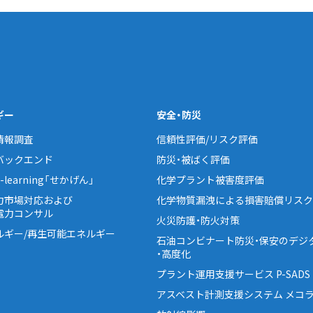
ギー
安全・防災
情報調査
信頼性評価/リスク評価
バックエンド
防災・被ばく評価
learning「せかげん」
化学プラント被害度評価
力市場対応および
化学物質漏洩による損害賠償リスク
電力コンサル
火災防護・防火対策
ルギー/再生可能エネルギー
石油コンビナート防災・保安のデジ
・高度化
プラント運用支援サービス P-SADS
アスベスト計測支援システム メコラ