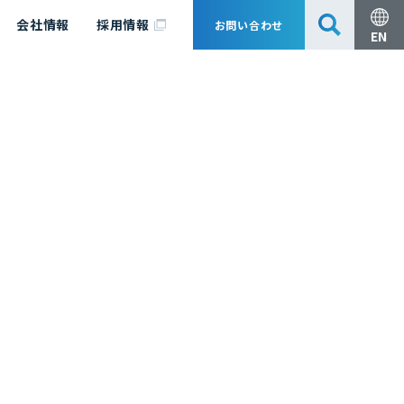
会社情報
採用情報
お問い合わせ
EN
安全・防災
脱炭素化コンサルティング
会社概要
事業組成支援・技術審査
エキスパート紹介
国内外アソシエイツ
医薬品製造のためのPDE・OEL設定
漁業補償
日揮グループ