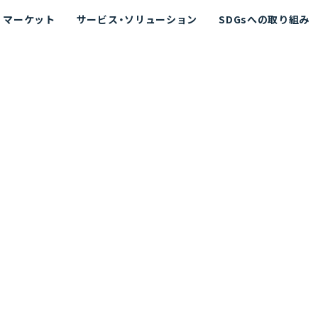
マーケット
サービス・ソリューション
SDGsへの取り組み
散シミュレーション
念
エネルギー
海洋拡散シミュレーション
社長挨拶
リューション
ト運用支援サービス P-SADS
在地
アスベスト計測支援システム
組織図
メコラス®
JANUS?
沿革
的リスク評価（PRA）
NUSが選ばれる理由-
海洋ごみ対策支援
及効果の評価
針
リスクコミュニケーション
事業登録・許可