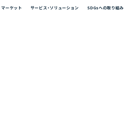
マーケット
サービス・ソリューション
SDGsへの取り組み
散シミュレーション
念
エネルギー
海洋拡散シミュレーション
社長挨拶
リューション
ト運用支援サービス P-SADS
在地
アスベスト計測支援システム
組織図
メコラス®
JANUS?
沿革
的リスク評価（PRA）
NUSが選ばれる理由-
海洋ごみ対策支援
及効果の評価
針
リスクコミュニケーション
事業登録・許可