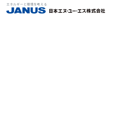
エネルギーと環境を考える
サービス・
マーケット
会社情報
環境
大気拡
経営理
ソリューション
ITソ
プラン
会社所
Why 
確率論
-JA
経済波
基本方