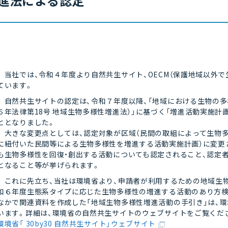
進法による認定
当社では、令和４年度より自然共生サイト、OECM（保護地域以外
ています。
自然共生サイトの認定は、令和７年度以降、「地域における生物の多
６年法律第18号 地域生物多様性増進法）」に基づく「増進活動実施計
ととなりました。
大きな変更点としては、認定対象が区域（民間の取組によって生物多
に紐付いた民間等による生物多様性を増進する活動実施計画）に変更
も生物多様性を回復・創出する活動についても認定されること、認定者
となること等が挙げられます。
これに先立ち、当社は環境省より、申請者が利用するための地域生物
和６年度生態系タイプに応じた生物多様性の増進する活動のあり方検
なかで関連資料を作成した「地域生物多様性増進活動の手引き」は、
います。詳細は、環境省の自然共生サイトのウェブサイトをご覧くだ
環境省「 30by30 自然共生サイト」ウェブサイト