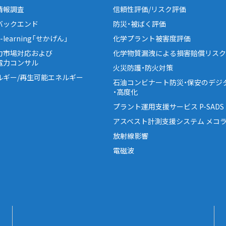
情報調査
信頼性評価/リスク評価
バックエンド
防災・被ばく評価
learning「せかげん」
化学プラント被害度評価
力市場対応および
化学物質漏洩による損害賠償リスク
電力コンサル
火災防護・防火対策
ルギー/再生可能エネルギー
石油コンビナート防災・保安のデジ
・高度化
プラント運用支援サービス P-SADS
アスベスト計測支援システム メコラ
放射線影響
電磁波