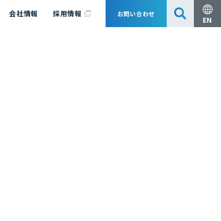
会社情報
採用情報
お問い合わせ
EN
安全・防災
脱炭素化コンサルティング
会社概要
事業組成支援・技術審査
エキスパート紹介
国内外アソシエイツ
医薬品製造のためのPDE・OEL設定
漁業補償
日揮グループ