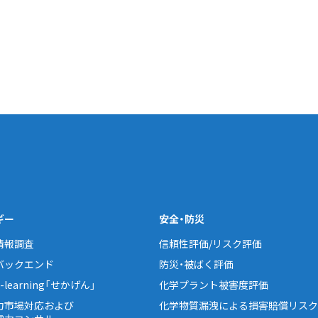
ギー
安全・防災
情報調査
信頼性評価/リスク評価
バックエンド
防災・被ばく評価
learning「せかげん」
化学プラント被害度評価
力市場対応および
化学物質漏洩による損害賠償リスク