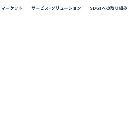
マーケット
サービス・ソリューション
SDGsへの取り組み
散シミュレーション
念
エネルギー
海洋拡散シミュレーション
社長挨拶
リューション
ト運用支援サービス P-SADS
在地
アスベスト計測支援システム
組織図
メコラス®
JANUS?
沿革
的リスク評価（PRA）
NUSが選ばれる理由-
海洋ごみ対策支援
及効果の評価
針
リスクコミュニケーション
事業登録・許可