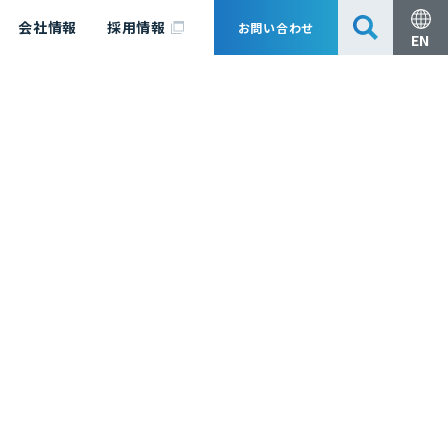
会社情報
採用情報
お問い合わせ
EN
安全・防災
脱炭素化コンサルティング
会社概要
事業組成支援・技術審査
エキスパート紹介
国内外アソシエイツ
医薬品製造のためのPDE・OEL設定
漁業補償
日揮グループ