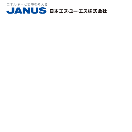
エネルギーと環境を考える
サービス・
マーケット
会社情報
環境
大気拡
経営理
ソリューション
ITソ
プラン
会社所
Why 
確率論
-JA
経済波
基本方