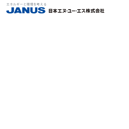
エネルギーと環境を考える
サービス・
マーケット
会社情報
環境
大気拡
経営理
ソリューション
ITソ
プラン
会社所
Why 
確率論
-JA
経済波
基本方