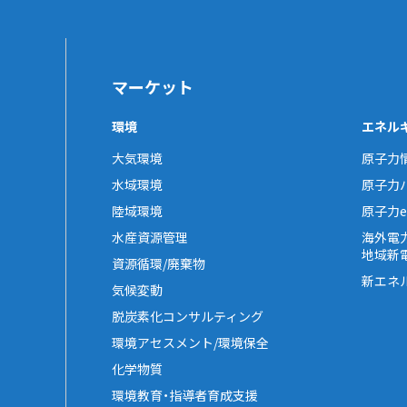
マーケット
環境
エネル
大気環境
原子力
水域環境
原子力
陸域環境
原子力e-
水産資源管理
海外電
地域新
資源循環/廃棄物
新エネ
気候変動
脱炭素化コンサルティング
環境アセスメント/環境保全
化学物質
環境教育・指導者育成支援