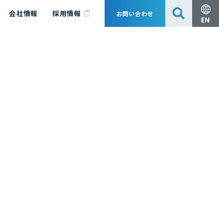
会社情報
採用情報
お問い合わせ
EN
安全・防災
脱炭素化コンサルティング
会社概要
事業組成支援・技術審査
エキスパート紹介
国内外アソシエイツ
医薬品製造のためのPDE・OEL設定
漁業補償
日揮グループ