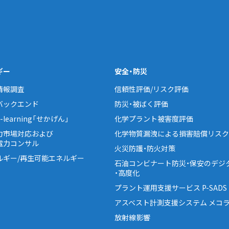
ギー
安全・防災
情報調査
信頼性評価/リスク評価
バックエンド
防災・被ばく評価
learning「せかげん」
化学プラント被害度評価
力市場対応および
化学物質漏洩による損害賠償リスク
電力コンサル
火災防護・防火対策
ルギー/再生可能エネルギー
石油コンビナート防災・保安のデジ
・高度化
プラント運用支援サービス P-SADS
アスベスト計測支援システム メコラ
放射線影響