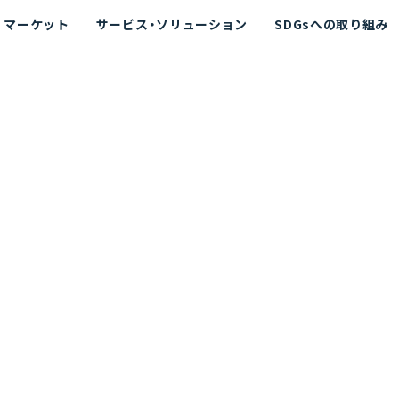
マーケット
サービス・ソリューション
SDGsへの取り組み
散シミュレーション
念
エネルギー
海洋拡散シミュレーション
社長挨拶
リューション
ト運用支援サービス P-SADS
在地
アスベスト計測支援システム
組織図
メコラス®
JANUS?
沿革
的リスク評価（PRA）
NUSが選ばれる理由-
海洋ごみ対策支援
及効果の評価
針
リスクコミュニケーション
事業登録・許可